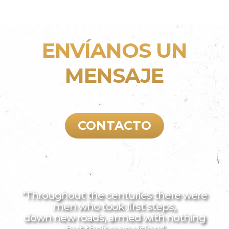
ENVÍANOS UN
MENSAJE
CONTACTO
"Throughout the centuries there were
men who took first steps,
down new roads, armed with nothing